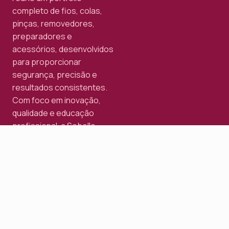
completo de fios, colas,
pinças, removedores,
preparadores e
acessórios, desenvolvidos
para proporcionar
segurança, precisão e
resultados consistentes.
Com foco em inovação,
qualidade e educação
profissional, a Sobelle
acompanha a evolução do
mercado, fortalecendo
carreiras e contribuindo
para o crescimento de
milhares de profissionais
em todo o Brasil.
Nossos produtos
Conheça toda a nossa linha de produtos para