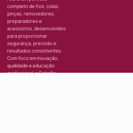
completo de fios, colas,
pinças, removedores,
preparadores e
acessórios, desenvolvidos
para proporcionar
segurança, precisão e
resultados consistentes.
Com foco em inovação,
qualidade e educação
profissional, a Sobelle
acompanha a evolução do
mercado, fortalecendo
carreiras e contribuindo
para o crescimento de
milhares de profissionais
em todo o Brasil.
Nossos produtos
Conheça toda a nossa linha de produtos para